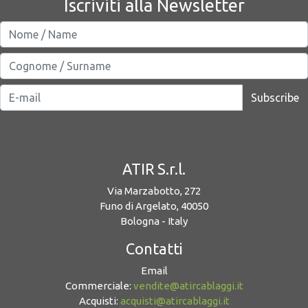
Iscriviti alla Newsletter
Subscribe
ATIR S.r.l.
Via Marzabotto, 272
Funo di Argelato, 40050
Bologna - Italy
Contatti
Email
Commerciale:
vendite@atircablaggi.it
Acquisti:
acquisti@atircablaggi.it